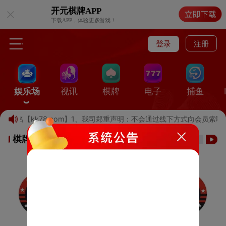
开元棋牌
APP
下载APP，体验更多游戏！
登录
注册
娱乐场
视讯
棋牌
电子
捕鱼
记域名【kk78.com】1、我司郑重声明：不会通过线下方式向会员索
棋牌游戏